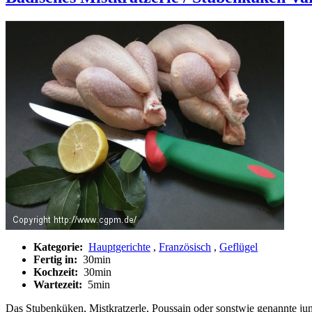
Kategorie:
Hauptgerichte
,
Französisch
,
Geflügel
Fertig in:
30min
Kochzeit:
30min
Wartezeit:
5min
Das Stubenküken, Mistkratzerle, Poussain oder sonstwie genannte jun