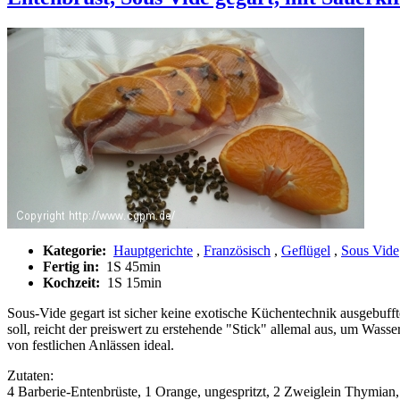
Kategorie:
Hauptgerichte
,
Französisch
,
Geflügel
,
Sous Vide
Fertig in:
1S 45min
Kochzeit:
1S 15min
Sous-Vide gegart ist sicher keine exotische Küchentechnik ausgebufft
soll, reicht der preiswert zu erstehende "Stick" allemal aus, um Was
von festlichen Anlässen ideal.
Zutaten:
4 Barberie-Entenbrüste, 1 Orange, ungespritzt, 2 Zweiglein Thymian, 