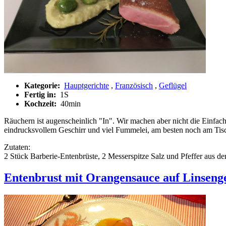
Kategorie:
Hauptgerichte
,
Französisch
,
Geflügel
Fertig in:
1S
Kochzeit:
40min
Räuchern ist augenscheinlich "In". Wir machen aber nicht die Einfach
eindrucksvollem Geschirr und viel Fummelei, am besten noch am Tisch
Zutaten:
2 Stück Barberie-Entenbrüste, 2 Messerspitze Salz und Pfeffer aus d
Entenbrust mit Orangensauce auf Linsen