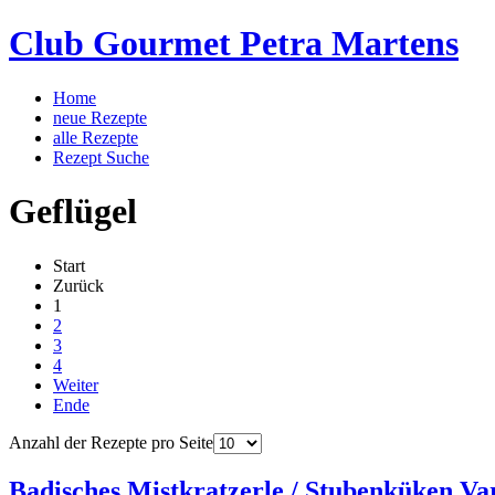
Club Gourmet Petra Martens
Home
neue Rezepte
alle Rezepte
Rezept Suche
Geflügel
Start
Zurück
1
2
3
4
Weiter
Ende
Anzahl der Rezepte pro Seite
Badisches Mistkratzerle / Stubenküken Var