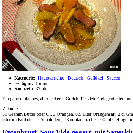
Kategorie:
Hauptgerichte
,
Deutsch
,
Geflügel
,
Saucen
Fertig in:
15min
Kochzeit:
35min
Ein ganz einfaches, aber leckeres Gericht für viele Gelegenheiten und 
Zutaten:
50 Gramm Butter oder Öl, 3 Orangen, 0.5 Liter Orangensaft, 2 cl G
oder im Bioladen, 2 Schalotten, 1 Knoblauchzehe, 100 ml Geflügelbr
Entenbrust, Sous Vide gegart, mit Sauerki