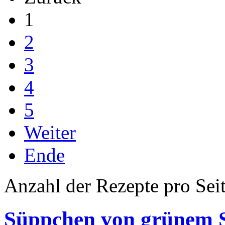
1
2
3
4
5
Weiter
Ende
Anzahl der Rezepte pro Sei
Süppchen von grünem S