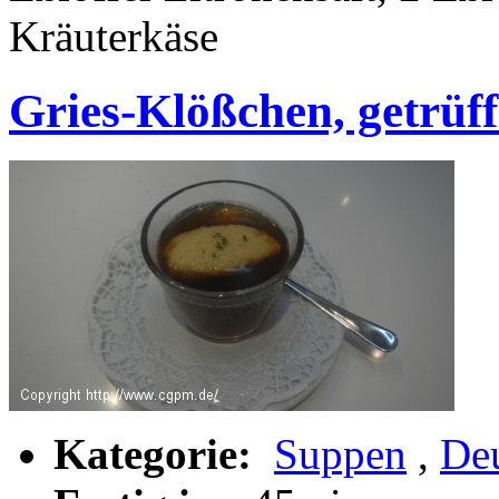
Kräuterkäse
Gries-Klößchen, getrüffe
Kategorie:
Suppen
,
De