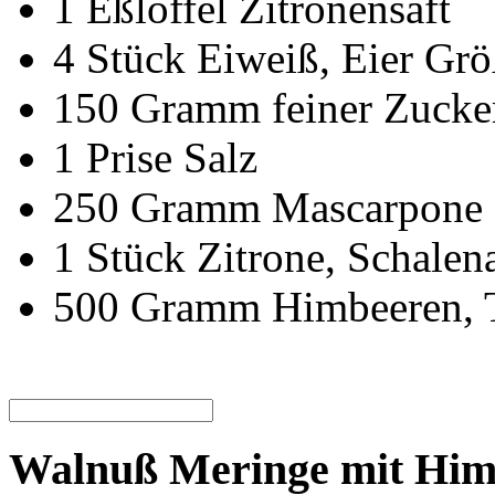
1
Eßlöffel
Zitronensaft
4
Stück
Eiweiß, Eier Gr
150
Gramm
feiner Zucke
1
Prise
Salz
250
Gramm
Mascarpone
1
Stück
Zitrone, Schalen
500
Gramm
Himbeeren,
Walnuß Meringe mit Himb