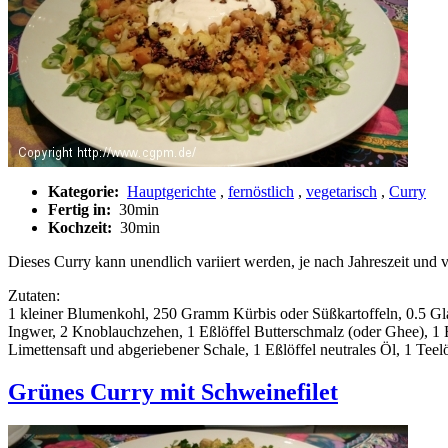
Kategorie:
Hauptgerichte
,
fernöstlich
,
vegetarisch
,
Curry
Fertig in:
30min
Kochzeit:
30min
Dieses Curry kann unendlich variiert werden, je nach Jahreszeit un
Zutaten:
1 kleiner Blumenkohl, 250 Gramm Kürbis oder Süßkartoffeln, 0.5 Gla
Ingwer, 2 Knoblauchzehen, 1 Eßlöffel Butterschmalz (oder Ghee), 1
Limettensaft und abgeriebener Schale, 1 Eßlöffel neutrales Öl, 1 Teel
Grünes Curry mit Schweinefilet