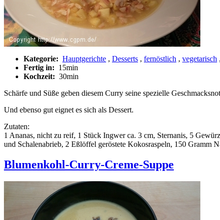
Kategorie:
Hauptgerichte
,
Desserts
,
fernöstlich
,
vegetarisch
Fertig in:
15min
Kochzeit:
30min
Schärfe und Süße geben diesem Curry seine spezielle Geschmacksnote.
Und ebenso gut eignet es sich als Dessert.
Zutaten:
1 Ananas, nicht zu reif, 1 Stück Ingwer ca. 3 cm, Sternanis, 5 Gewürz
und Schalenabrieb, 2 Eßlöffel geröstete Kokosraspeln, 150 Gramm Nat
Blumenkohl-Curry-Creme-Suppe