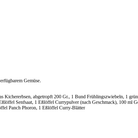
d verfügbarem Gemüse.
s Kichererbsen, abgetropft 200 Gr., 1 Bund Frühlingszwiebeln, 1 grüne
 Eßlöffel Senfsaat, 1 Eßlöffel Currypulver (nach Geschmack), 100 ml
öffel Panch Phoron, 1 Eßlöffel Curry-Blätter