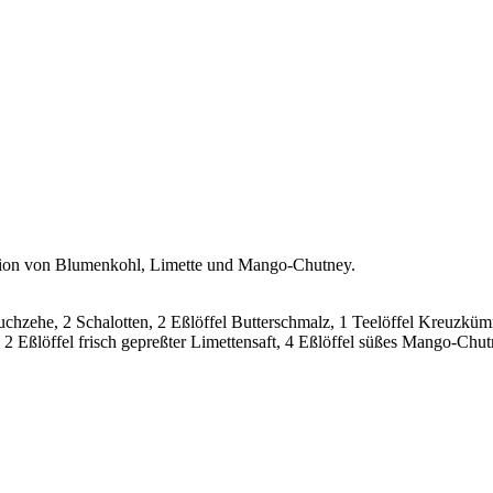
tion von Blumenkohl, Limette und Mango-Chutney.
hzehe, 2 Schalotten, 2 Eßlöffel Butterschmalz, 1 Teelöffel Kreuzküm
 Eßlöffel frisch gepreßter Limettensaft, 4 Eßlöffel süßes Mango-Ch