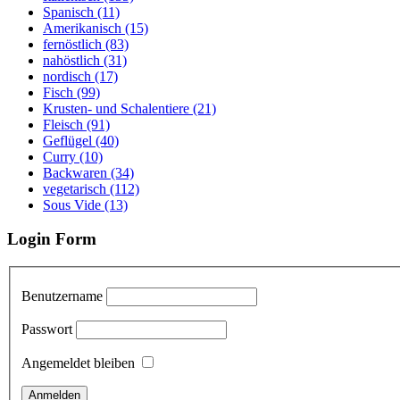
Spanisch (11)
Amerikanisch (15)
fernöstlich (83)
nahöstlich (31)
nordisch (17)
Fisch (99)
Krusten- und Schalentiere (21)
Fleisch (91)
Geflügel (40)
Curry (10)
Backwaren (34)
vegetarisch (112)
Sous Vide (13)
Login Form
Benutzername
Passwort
Angemeldet bleiben