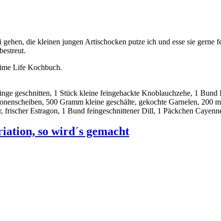
ehen, die kleinen jungen Artischocken putze ich und esse sie gerne fei
bestreut.
Time Life Kochbuch.
Ringe geschnitten, 1 Stück kleine feingehackte Knoblauchzehe, 1 Bund B
ronenscheiben, 500 Gramm kleine geschälte, gekochte Garnelen, 200 ml 
r, frischer Estragon, 1 Bund feingeschnittener Dill, 1 Päckchen Cayenn
iation, so wird´s gemacht