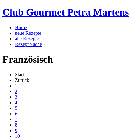
Club Gourmet Petra Martens
Home
neue Rezepte
alle Rezepte
Rezept Suche
Französisch
Start
Zurück
1
2
3
4
5
6
7
8
9
10