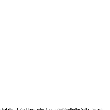
Schalotten, 1 Knoblauchzehe, 100 ml Geflügelbrühe (selbstgemacht