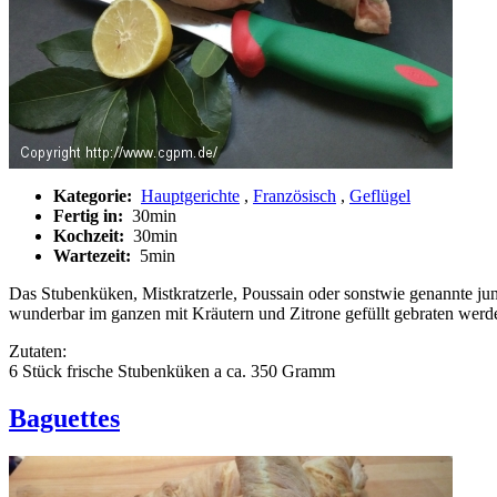
Kategorie:
Hauptgerichte
,
Französisch
,
Geflügel
Fertig in:
30min
Kochzeit:
30min
Wartezeit:
5min
Das Stubenküken, Mistkratzerle, Poussain oder sonstwie genannte jun
wunderbar im ganzen mit Kräutern und Zitrone gefüllt gebraten werden
Zutaten:
6 Stück frische Stubenküken a ca. 350 Gramm
Baguettes