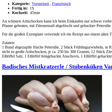
Kategorie:
Vorspeisen
,
Französisch
Fertig in:
1S
Kochzeit:
45min
An schönen Artischocken kann ich beim Einkaufen nur schwer vorbei g
Pfanne gebraten, mit Zitronensaft abgelöscht und gehackter Petersilie 
Für die großen Exemplare verwende ich ein Rezept aus einem alten 
Zutaten:
1 Bund abgezupfte frische Petersilie, 2 Stück Frühlingszwiebeln, in 
nicht zu große Artischocken, je ca. 250 bis 300 Gramm, 12 Stück Zit
Eßlöffel Salz, 1 Eßlöffel feingehackte Anschovis, 1 Eßlöffel gehackte
Badisches Mistkratzerle / Stubenküken Var