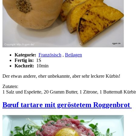
Kategorie:
Französisch
,
Beilagen
Fertig in:
1S
Kochzeit:
10min
Der etwas andere, eher unbekannte, aber sehr leckere Kürbis!
Zutaten:
1 Salz und Espelette, 20 Gramm Butter, 1 Zitrone, 1 Butternuß Kürbi
Bœuf tartare mit geröstetem Roggenbrot