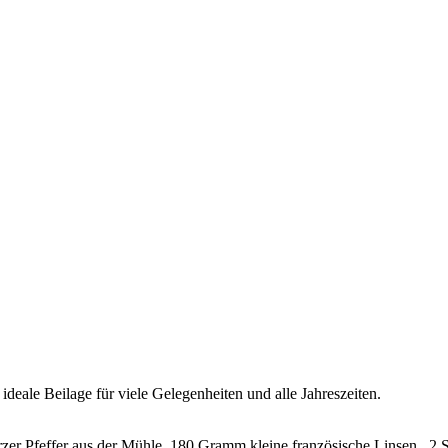
ideale Beilage für viele Gelegenheiten und alle Jahreszeiten.
er Pfeffer aus der Mühle, 180 Gramm kleine französische Linsen , 2 