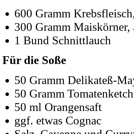
600
Gramm
Krebsfleisch
300
Gramm
Maiskörner, 
1
Bund
Schnittlauch
Für die Soße
50
Gramm
Delikateß-Ma
50
Gramm
Tomatenketc
50
ml
Orangensaft
ggf. etwas Cognac
Salz, Cayenne und Curr