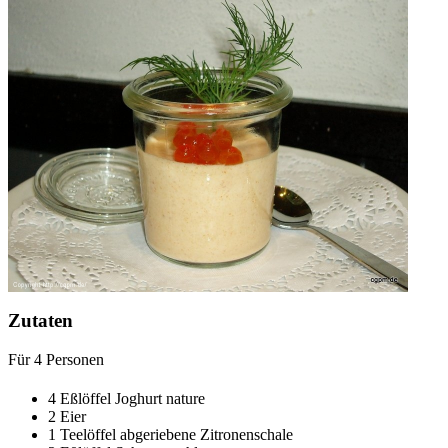
Zutaten
Für
4
Personen
4
Eßlöffel
Joghurt nature
2
Eier
1
Teelöffel
abgeriebene Zitronenschale