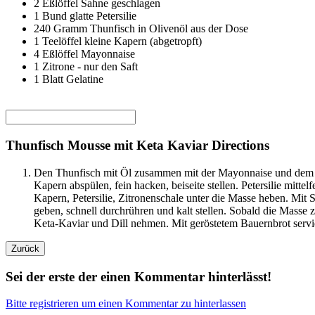
2
Eßlöffel
Sahne geschlagen
1
Bund
glatte Petersilie
240
Gramm
Thunfisch in Olivenöl aus der Dose
1
Teelöffel
kleine Kapern (abgetropft)
4
Eßlöffel
Mayonnaise
1
Zitrone - nur den Saft
1
Blatt Gelatine
Thunfisch Mousse mit Keta Kaviar Directions
Den Thunfisch mit Öl zusammen mit der Mayonnaise und dem Jog
Kapern abspülen, fein hacken, beiseite stellen. Petersilie mitt
Kapern, Petersilie, Zitronenschale unter die Masse heben. Mit
geben, schnell durchrühren und kalt stellen. Sobald die Masse z
Keta-Kaviar und Dill nehmen. Mit geröstetem Bauernbrot servi
Sei der erste der einen Kommentar hinterlässt!
Bitte registrieren um einen Kommentar zu hinterlassen