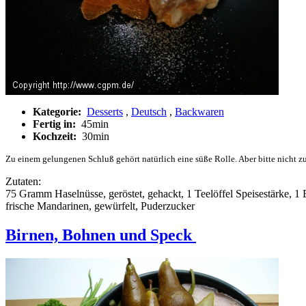
Kategorie:
Desserts
,
Deutsch
,
Backwaren
Fertig in:
45min
Kochzeit:
30min
Zu einem gelungenen Schluß gehört natürlich eine süße Rolle. Aber bitte nicht z
Zutaten:
75 Gramm Haselnüsse, geröstet, gehackt, 1 Teelöffel Speisestärke, 
frische Mandarinen, gewürfelt, Puderzucker
Birnen, Bohnen und Speck