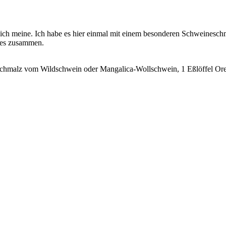
e ich meine. Ich habe es hier einmal mit einem besonderen Schweines
ides zusammen.
malz vom Wildschwein oder Mangalica-Wollschwein, 1 Eßlöffel Orega