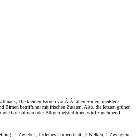
schmack, Die kleinen Birnen vonÂ Â alten Sorten, meißtens
irnen betrifft,nur mit frischen Zutaten. Also, die letzten grünen
en wie Griesbirnen oder Bürgermeisterbirnen wird zunehmend
ng , 1 Zwiebel , 1 kleines Lorbeerblatt , 2 Nelken, 1 Zweiglein