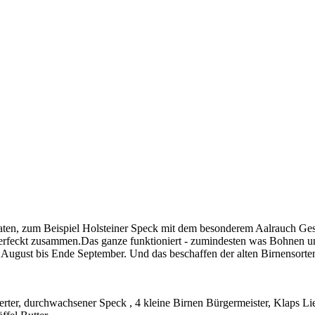
aten, zum Beispiel Holsteiner Speck mit dem besonderem Aalrauch Ge
feckt zusammen.Das ganze funktioniert - zumindesten was Bohnen und B
 August bis Ende September. Und das beschaffen der alten Birnensort
r, durchwachsener Speck , 4 kleine Birnen Bürgermeister, Klaps Liebli