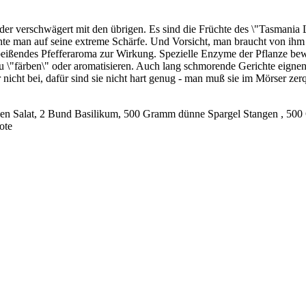
oder verschwägert mit den übrigen. Es sind die Früchte des \"Tasmania
te man auf seine extreme Schärfe. Und Vorsicht, man braucht von ihm nu
 beißendes Pfefferaroma zur Wirkung. Spezielle Enzyme der Pflanze be
\"färben\" oder aromatisieren. Auch lang schmorende Gerichte eignen si
ht bei, dafür sind sie nicht hart genug - man muß sie im Mörser zerque
 den Salat, 2 Bund Basilikum, 500 Gramm dünne Spargel Stangen , 50
ote