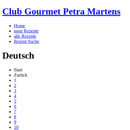
Club Gourmet Petra Martens
Home
neue Rezepte
alle Rezepte
Rezept Suche
Deutsch
Start
Zurück
1
2
3
4
5
6
7
8
9
10