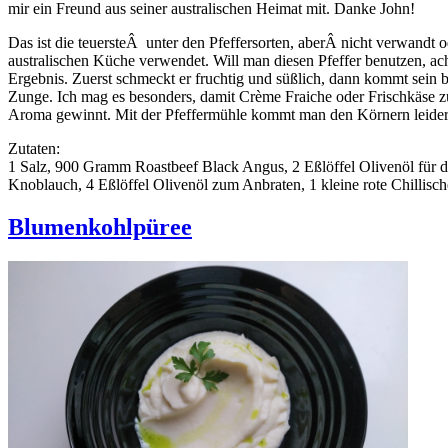
mir ein Freund aus seiner australischen Heimat mit. Danke John!
Das ist die teuersteÂ unter den Pfeffersorten, aberÂ nicht verwandt 
australischen Küche verwendet. Will man diesen Pfeffer benutzen, ach
Ergebnis. Zuerst schmeckt er fruchtig und süßlich, dann kommt sein
Zunge. Ich mag es besonders, damit Crème Fraiche oder Frischkäse zu 
Aroma gewinnt. Mit der Pfeffermühle kommt man den Körnern leider nic
Zutaten:
1 Salz, 900 Gramm Roastbeef Black Angus, 2 Eßlöffel Olivenöl für
Knoblauch, 4 Eßlöffel Olivenöl zum Anbraten, 1 kleine rote Chillisch
Blumenkohlpüree