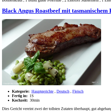
Bohnenkraut , 1 Bund glatte Petersilie , 2 Eßlöffel Stärkemehl , 1 Eßlö
Black Angus Roastbeef mit tasmanischem P
Kategorie:
Hauptgerichte
,
Deutsch
,
Fleisch
Fertig in:
1S
Kochzeit:
30min
Dies Gericht vereint zwei der tollsten Zutaten überhaupt, gut abgeha