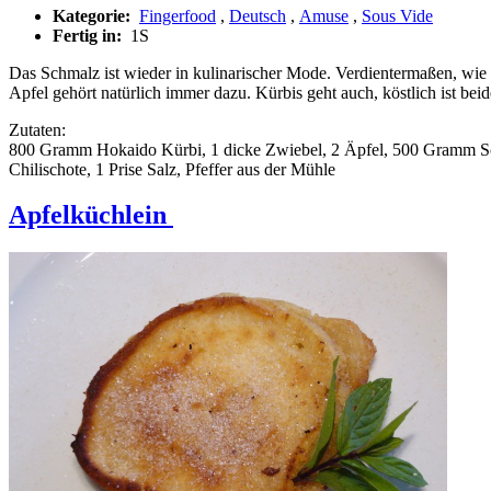
Kategorie:
Fingerfood
,
Deutsch
,
Amuse
,
Sous Vide
Fertig in:
1S
Das Schmalz ist wieder in kulinarischer Mode. Verdientermaßen, wi
Apfel gehört natürlich immer dazu. Kürbis geht auch, köstlich ist be
Zutaten:
800 Gramm Hokaido Kürbi, 1 dicke Zwiebel, 2 Äpfel, 500 Gramm Sch
Chilischote, 1 Prise Salz, Pfeffer aus der Mühle
Apfelküchlein