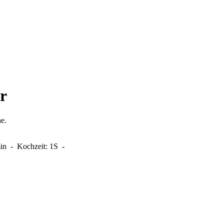
r
e.
min
-
Kochzeit:
1S
-