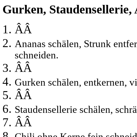
Gurken, Staudensellerie, 
ÂÂ
Ananas schälen, Strunk entfe
schneiden.
ÂÂ
Gurken schälen, entkernen, vi
ÂÂ
Staudensellerie schälen, schr
ÂÂ
Chili ohne Kerne fein schneid