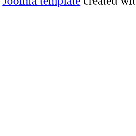
Joomla template
created wit