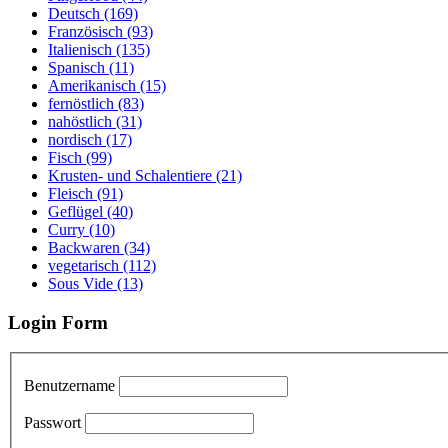
Deutsch (169)
Französisch (93)
Italienisch (135)
Spanisch (11)
Amerikanisch (15)
fernöstlich (83)
nahöstlich (31)
nordisch (17)
Fisch (99)
Krusten- und Schalentiere (21)
Fleisch (91)
Geflügel (40)
Curry (10)
Backwaren (34)
vegetarisch (112)
Sous Vide (13)
Login Form
Benutzername
Passwort