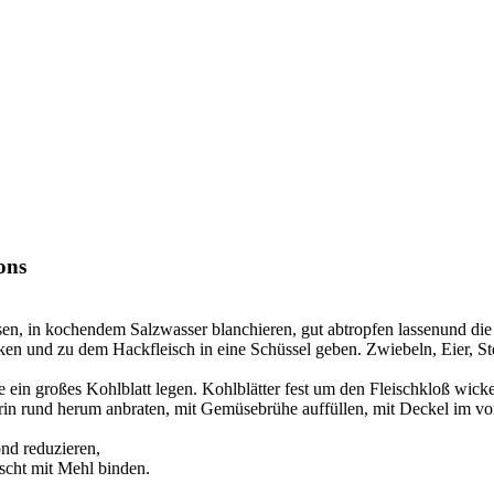
ons
ösen, in kochendem Salzwasser blanchieren, gut abtropfen lassenund die 
n und zu dem Hackfleisch in eine Schüssel geben. Zwiebeln, Eier, Ste
e ein großes Kohlblatt legen. Kohlblätter fest um den Fleischkloß wi
rin rund herum anbraten, mit Gemüsebrühe auffüllen, mit Deckel im v
nd reduzieren,
scht mit Mehl binden.