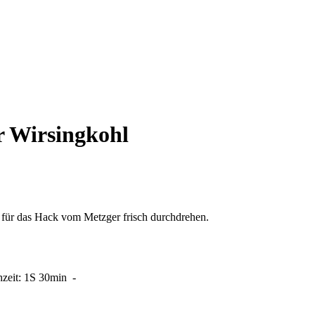
r Wirsingkohl
h für das Hack vom Metzger frisch durchdrehen.
zeit:
1S 30min
-