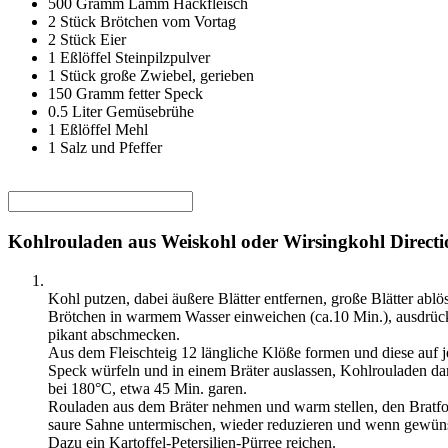
500
Gramm
Lamm Hackfleisch
2
Stück
Brötchen vom Vortag
2
Stück
Eier
1
Eßlöffel
Steinpilzpulver
1
Stück
große Zwiebel, gerieben
150
Gramm
fetter Speck
0.5
Liter
Gemüsebrühe
1
Eßlöffel
Mehl
1
Salz und Pfeffer
Kohlrouladen aus Weiskohl oder Wirsingkohl Directi
Kohl putzen, dabei äußere Blätter entfernen, große Blätter abl
Brötchen in warmem Wasser einweichen (ca.10 Min.), ausdrücke
pikant abschmecken.
Aus dem Fleischteig 12 längliche Klöße formen und diese auf j
Speck würfeln und in einem Bräter auslassen, Kohlrouladen da
bei 180°C, etwa 45 Min. garen.
Rouladen aus dem Bräter nehmen und warm stellen, den Bratfo
saure Sahne untermischen, wieder reduzieren und wenn gewün
Dazu ein Kartoffel-Petersilien-Pürree reichen.