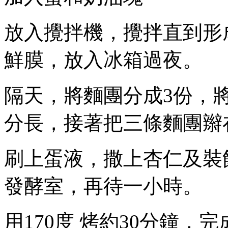
放入攪拌機，攪拌直到形
鮮膜，放入冰箱過夜。
隔天，將麵團分成
3
份，
分長，接著把三條麵團辮
刷上蛋液，撒上杏仁及裝
發酵室，再待一小時。
用
170
度
烤約
30
分鐘，完