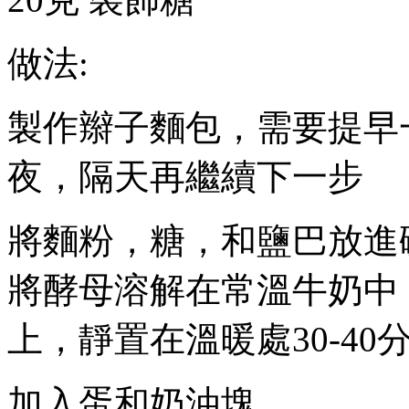
做法
:
製作辮子麵包，需要提早
夜，隔天再繼續下一
步
將麵粉，糖，和鹽巴放進
將酵母溶解在常
溫
牛奶中
上，靜置在
溫
暖處
30-40
加入蛋和奶油塊