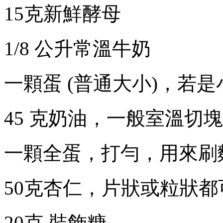
15
克新鮮酵母
1/8
公升常
溫
牛奶
一顆蛋
(
普通大小
)
，若是
45
克奶油，一般室
溫
切塊
一顆全蛋，打
勻
，用來刷
50
克杏仁，片
狀
或粒
狀
都
20
克
裝飾糖