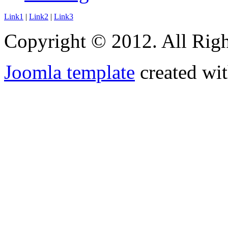
Link1
|
Link2
|
Link3
Copyright © 2012. All Righ
Joomla template
created wit