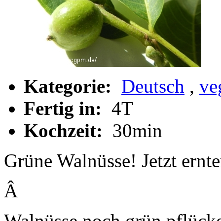
Kategorie:
Deutsch
,
ve
Fertig in:
4T
Kochzeit:
30min
Grüne Walnüsse! Jetzt ernte
Â
Walnüsse noch grün pflücke