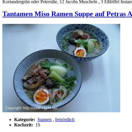
Koriandergrün oder Petersilie, 12 Jacobs Muscheln , 3 Eßlöffel Instant
Tantamen Miso Ramen Suppe auf Petras A
Kategorie:
Suppen
,
fernöstlich
Kochzeit:
1S