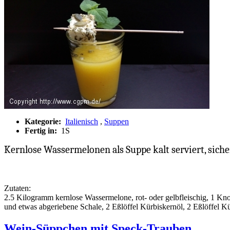
Kategorie:
Italienisch
,
Suppen
Fertig in:
1S
Kernlose Wassermelonen als Suppe kalt serviert, sicher
Zutaten:
2.5 Kilogramm kernlose Wassermelone, rot- oder gelbfleischig, 1 Knob
und etwas abgeriebene Schale, 2 Eßlöffel Kürbiskernöl, 2 Eßlöffel K
Wein-Süppchen mit Speck-Trauben