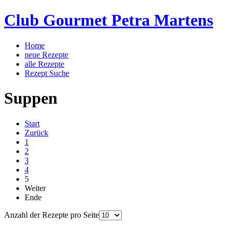
Club Gourmet Petra Martens
Home
neue Rezepte
alle Rezepte
Rezept Suche
Suppen
Start
Zurück
1
2
3
4
5
Weiter
Ende
Anzahl der Rezepte pro Seite